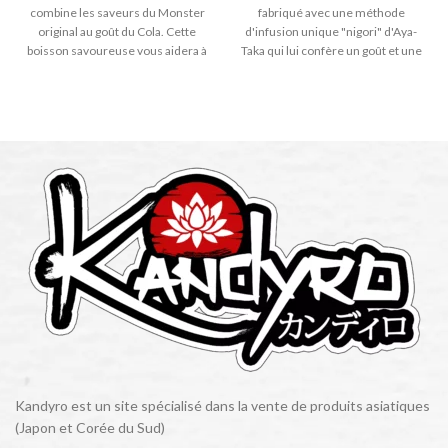
combine les saveurs du Monster
fabriqué avec une méthode
original au goût du Cola. Cette
d'infusion unique "nigori" d'Aya-
boisson savoureuse vous aidera à
Taka qui lui confère un goût et une
rebooster votre énergie.
texture riches. Le thé est infusé
lentement, sans être remué, en
utilisant des feuilles de thé
hautement traitées
thermiquement pour faire
ressortir la saveur originale,
l'astringence et l'amertume du
thé vert.
Kandyro est un site spécialisé dans la vente de produits asiatiques
(Japon et Corée du Sud)