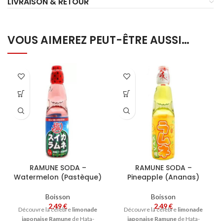
LIVRAISON & RETOUR
VOUS AIMEREZ PEUT-ÊTRE AUSSI…
RAMUNE SODA –
RAMUNE SODA –
Watermelon (Pastèque)
Pineapple (Ananas)
Boisson
Boisson
2,49
€
2,49
€
Découvre la célèbre
limonade
Découvre la célèbre
limonade
japonaise Ramune
de Hata-
japonaise Ramune
de Hata-