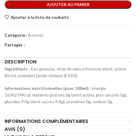
AJOUTER AU PANIER
Ajouter à la liste de souhaits
Catégorie :
Boisson
Partager :
DESCRIPTION
Ingrédients :
Eau gazeuse, sirop de maïs à fructose élevé, arôme
(litchi), acidulant [acide citrique (E330)].
Informations nutritionnelles (pour 100ml) :
énergie
163Kj/39Kcal, matières grasses 0g (dont acides gras saturés 0g),
glucides 9.4g (dont sucres 9.4g), protéines 0g, sodium 0g.
INFORMATIONS COMPLÉMENTAIRES
AVIS (0)