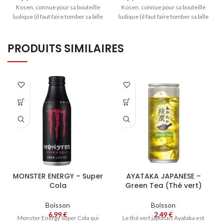
Kosen, connue pour sa bouteille
Kosen, connue pour sa bouteille
ludique (il faut faire tomber sa bille
ludique (il faut faire tomber sa bille
en verre dans la bouteille pour
en verre dans la bouteille pour
pouvoir la boire !), au bon goût de
pouvoir la boire !), au bon goût
PRODUITS SIMILAIRES
Pastèque.
d'Ananas.
MONSTER ENERGY – Super
AYATAKA JAPANESE –
Cola
Green Tea (Thé vert)
Boisson
Boisson
6,99
€
2,49
€
Monster Energy Super Cola qui
Le thé vert japonais Ayataka est