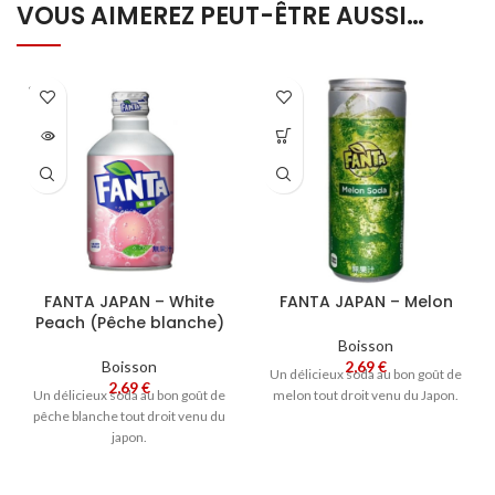
VOUS AIMEREZ PEUT-ÊTRE AUSSI…
SOLD
OUT
FANTA JAPAN – White
FANTA JAPAN – Melon
Peach (Pêche blanche)
Boisson
Boisson
2,69
€
Un délicieux soda au bon goût de
2,69
€
Un délicieux soda au bon goût de
melon tout droit venu du Japon.
pêche blanche tout droit venu du
japon.