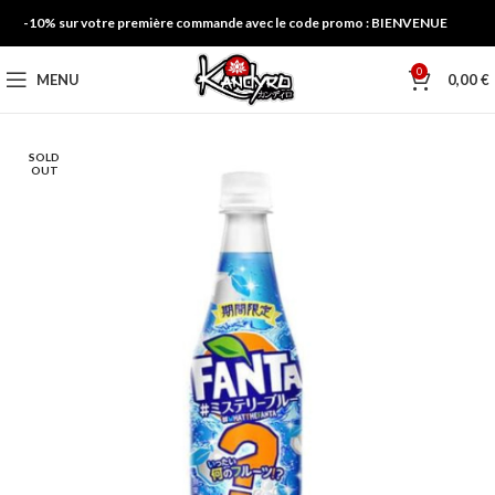
-10% sur votre première commande avec le code promo : BIENVENUE
0
MENU
0,00
€
SOLD
OUT