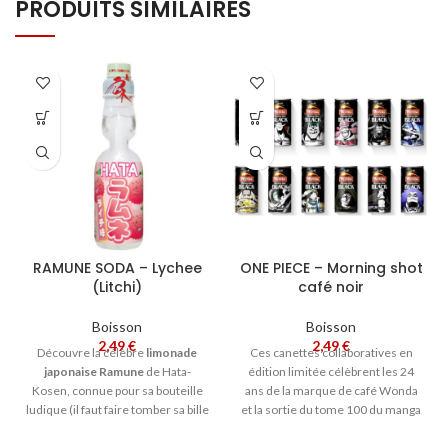
PRODUITS SIMILAIRES
RAMUNE SODA – Lychee
ONE PIECE – Morning shot
(Litchi)
café noir
Boisson
Boisson
2,49
€
2,49
€
Découvre la célèbre
limonade
Ces canettes collaboratives en
japonaise Ramune
de Hata-
édition limitée célèbrent les 24
Kosen, connue pour sa bouteille
ans de la marque de café Wonda
ludique (il faut faire tomber sa bille
et la sortie du tome 100 du manga
en verre dans la bouteille pour
One Piece. Sur chaque canette,
pouvoir la boire !), au bon goût de
trouvez un personnage de l'anime