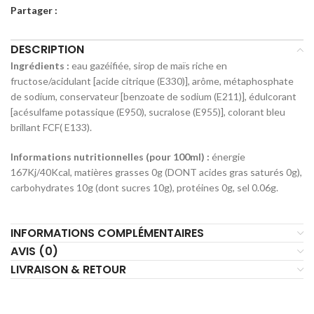
Partager :
DESCRIPTION
Ingrédients :
eau gazéifiée, sirop de maïs riche en
fructose/acidulant [acide citrique (E330)], arôme, métaphosphate
de sodium, conservateur [benzoate de sodium (E211)], édulcorant
[acésulfame potassique (E950), sucralose (E955)], colorant bleu
brillant FCF( E133).
Informations nutritionnelles (pour 100ml) :
énergie
167Kj/40Kcal, matières grasses 0g (DONT acides gras saturés 0g),
carbohydrates 10g (dont sucres 10g), protéines 0g, sel 0.06g.
INFORMATIONS COMPLÉMENTAIRES
AVIS (0)
LIVRAISON & RETOUR