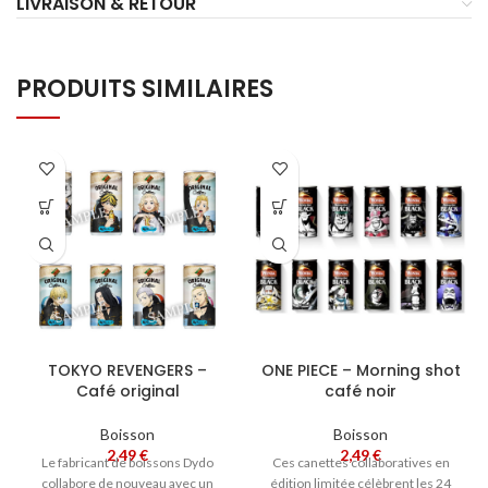
LIVRAISON & RETOUR
PRODUITS SIMILAIRES
TOKYO REVENGERS –
ONE PIECE – Morning shot
Café original
café noir
Boisson
Boisson
2,49
€
2,49
€
Le
fabricant
de
boissons
Dydo
Ces canettes collaboratives en
collabore
de
nouveau
avec
un
édition limitée célèbrent les 24