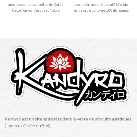
anime
pour
ses
canettes
de
Café
!
ans de la marque de café Wonda
Cette
fois
-
ci
,
c
'
est
avec
Tokyo
et la sortie du tome 100 du manga
Revengers
!
Sur chaque canette,
One Piece. Sur chaque canette,
trouvez un personnage de l'anime
trouvez un personnage de l'anime
avec un total de 8 designs
avec un total de 12 designs
disponible aléatoirement.
disponible aléatoirement.
Kandyro est un site spécialisé dans la vente de produits asiatiques
(Japon et Corée du Sud)