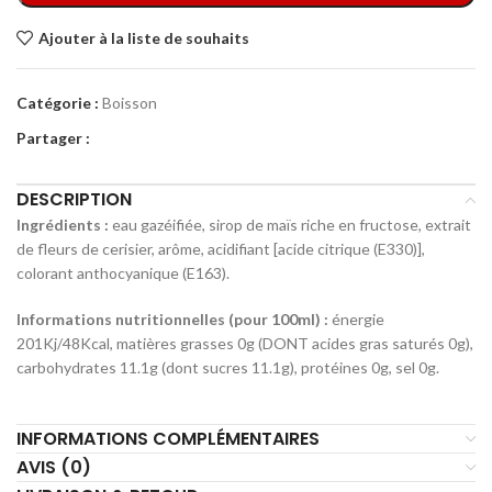
Ajouter à la liste de souhaits
Catégorie :
Boisson
Partager :
DESCRIPTION
Ingrédients :
eau gazéifiée, sirop de maïs riche en fructose, extrait
de fleurs de cerisier, arôme, acidifiant [acide citrique (E330)],
colorant anthocyanique (E163).
Informations nutritionnelles (pour 100ml) :
énergie
201Kj/48Kcal, matières grasses 0g (DONT acides gras saturés 0g),
carbohydrates 11.1g (dont sucres 11.1g), protéines 0g, sel 0g.
INFORMATIONS COMPLÉMENTAIRES
AVIS (0)