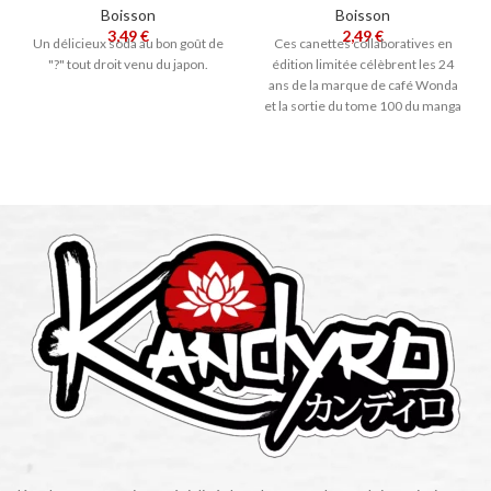
Boisson
Boisson
3,49
€
2,49
€
Un délicieux soda au bon goût de
Ces canettes collaboratives en
"?" tout droit venu du japon.
édition limitée célèbrent les 24
ans de la marque de café Wonda
et la sortie du tome 100 du manga
One Piece. Sur chaque canette,
trouvez un personnage de l'anime
avec un total de 12 designs
disponible aléatoirement.