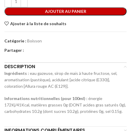
AJOUTER AU PANIER
Ajouter à la liste de souhaits
Catégorie :
Boisson
Partager :
DESCRIPTION
Ingrédients :
eau gazeuse, sirop de maïs à haute fructose, sel,
aromatisation (pastèque), acidulant [acide citrique (E330)],
coloration [Allura rouge AC (E129)].
Informations nutritionnelles (pour 100ml) :
énergie
172Kj/41Kcal, matières grasses 0g (DONT acides gras saturés 0g),
carbohydrates 10.2g (dont sucres 10.2g), protéines 0g, sel 0.15g.
INFORMATIONS COMPLÉMENTAIRES