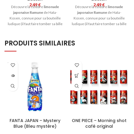
2,49
€
2,49
€
Découvre la célèbre
limonade
Découvre la célèbre
limonade
japonaise Ramune
de Hata-
japonaise Ramune
de Hata-
Kosen, connue pour sa bouteille
Kosen, connue pour sa bouteille
ludique (il faut faire tomber sa bille
ludique (il faut faire tomber sa bille
en verre dans la bouteille pour
en verre dans la bouteille pour
pouvoir la boire !), au bon goût de
pouvoir la boire !), au bon goût
PRODUITS SIMILAIRES
litchi
.
de
myrtille
.
SOLD
OUT
FANTA JAPAN – Mystery
ONE PIECE – Morning shot
Blue (Bleu mystère)
café original